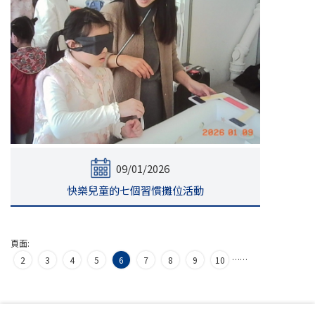
09/01/2026
快樂兒童的七個習慣攤位活動
頁面:
…
…
2
3
4
5
6
7
8
9
10