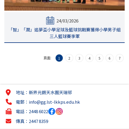
24/03/2026
「智」「潤」追夢盃小學足球及籃球挑戰賽獲得小學男子組
三人籃球賽季軍
頁面:
1
2
3
4
5
6
7
地址：新界元朗天水圍天瑞邨
電郵：
info@gg.lst-lkkps.edu.hk
電話：2448 6022
傳真：2447 8359