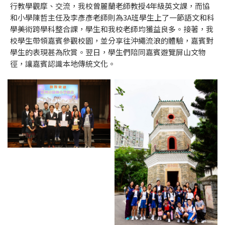
行教學觀摩、交流，我校曾麗蘭老師教授4年級英文課，而協
和小學陳哲主任及李彥彥老師則為3A班學生上了一節語文和科
學美術跨學科整合課，學生和我校老師均獲益良多。接著，我
校學生帶領嘉賓參觀校園，並分享往沖繩流浪的體驗，嘉賓對
學生的表現甚為欣賞。翌日，學生們陪同嘉賓遊覽屏山文物
徑，讓嘉賓認識本地傳統文化。