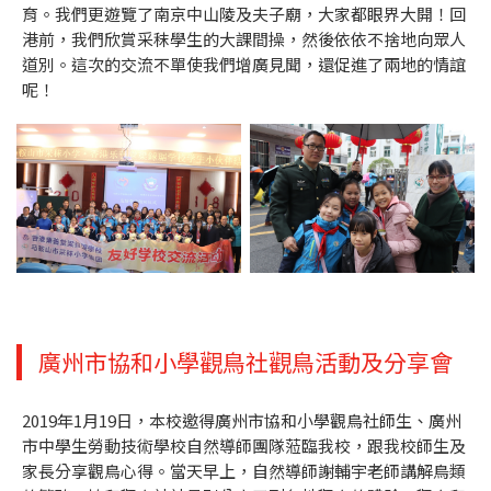
育。我們更遊覽了南京中山陵及夫子廟，大家都眼界大開！回
港前，我們欣賞采秣學生的大課間操，然後依依不捨地向眾人
道別。這次的交流不單使我們增廣見聞，還促進了兩地的情誼
呢！
廣州市協和小學觀鳥社觀鳥活動及分享會
2019年1月19日，本校邀得廣州市協和小學觀鳥社師生、廣州
市中學生勞動技術學校自然導師團隊蒞臨我校，跟我校師生及
家長分享觀鳥心得。當天早上，自然導師謝輔宇老師講解鳥類