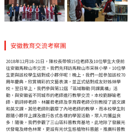
安徽教育交流考察團
2018年12月18-21日，陳校長帶領15位老師及10位學生大使前
往安徽馬鞍山市交流。我們先拜訪馬鞍山市采秣小學，10位學
生更與該校學生結對成小夥伴呢！晚上，我們一起參加該校70
周年慶典，欣賞精彩的文藝表演，並正式結對成友好姊妹學
校。翌日早上，我們參與第12屆「區域聯動 同課異構」活
動，與安徽省不同城市的老師進行教學交流，本校劉靜瑜老
師、劉詩婷老師、林麗君老師及李育霖老師分別教授了語文課
和英文課，其他老師則觀摩了內地老師的教學，而本校學生則
跟隨小夥伴上課及進行各式各樣的學習活動，眾人均獲益良
多！隨後，我們參觀了三山區科普教育基地，此地除了發展光
伏發電及綠色林業，更設有光伏生態植物科普館，推廣科普教