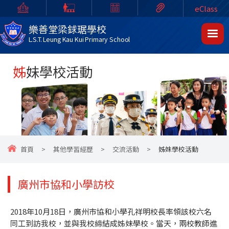
eClass
樂善堂梁銶琚學校
L.S.T. Leung Kau Kui Primary School
姊妹學校活動
首頁
>
其他學習經歷
>
交流活動
>
姊妹學校活動
廣州市協和小學訪校
2018年10月18日，廣州市協和小學孔祥明校長率領該校六名
同工到訪我校，並與我校締結成姊妹學校。當天，兩校教師進