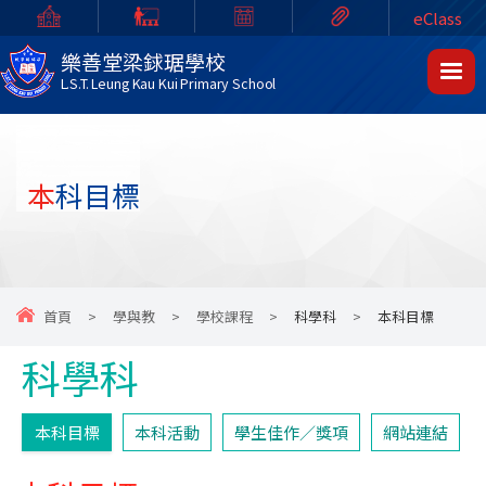
eClass
樂善堂梁銶琚學校
L.S.T. Leung Kau Kui Primary School
本科目標
首頁
>
學與教
>
學校課程
>
科學科
>
本科目標
科學科
本科目標
本科活動
學生佳作／獎項
網站連結