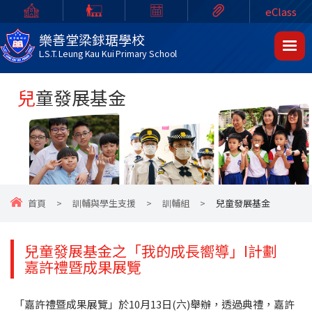
eClass
樂善堂梁銶琚學校
L.S.T. Leung Kau Kui Primary School
兒童發展基金
首頁
>
訓輔與學生支援
>
訓輔組
>
兒童發展基金
兒童發展基金之「我的成長嚮導」I計劃
嘉許禮暨成果展覽
「嘉許禮暨成果展覽」於10月13日(六)舉辦，透過典禮，嘉許