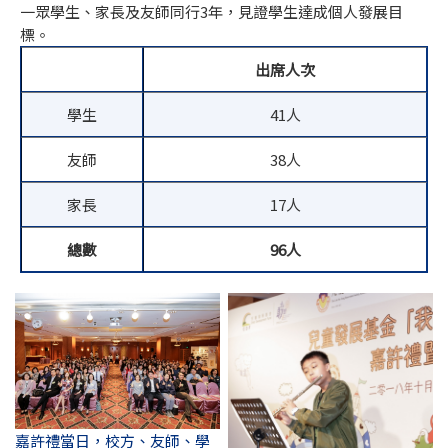
一眾學生、家長及友師同行3年，見證學生達成個人發展目
標。
出席人次
學生
41人
友師
38人
家長
17人
總數
96
人
嘉許禮當日，校方、友師、學