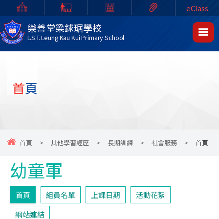
eClass
樂善堂梁銶琚學校
L.S.T. Leung Kau Kui Primary School
首頁
首頁
>
其他學習經歷
>
長期訓練
>
社會服務
>
首頁
幼童軍
首頁
組員名單
上課日期
活動花絮
網站連結