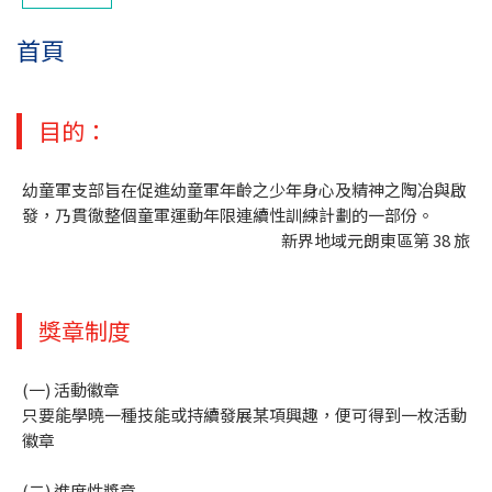
首頁
目的：
幼童軍支部旨在促進幼童軍年齡之少年身心及精神之陶冶與啟
發，乃貫徹整個童軍運動年限連續性訓練計劃的一部份。
新界地域元朗東區第 38 旅
獎章制度
(一) 活動徽章
只要能學曉一種技能或持續發展某項興趣，便可得到一枚活動
徽章
(二) 進度性獎章