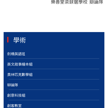
樂善堂梁銶琚學校 辯論隊
學術
劍橋英語班
英文故事繪本組
奧林匹克數學組
辯論隊
創意科技組
創客教室