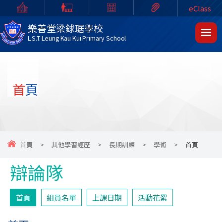
eClass
樂善堂梁銶琚學校
L.S.T. Leung Kau Kui Primary School
首頁
首頁
>
其他學習經歷
>
長期訓練
>
學術
>
首頁
辯論隊
首頁
組員名單
上課日期
活動花絮