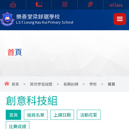
eClass
樂善堂梁銶琚學校
L.S.T. Leung Kau Kui Primary School
首頁
首頁
>
其他學習經歷
>
長期訓練
>
學術
>
首頁
創意科技組
首頁
組員名單
上課日期
活動花絮
比賽成績