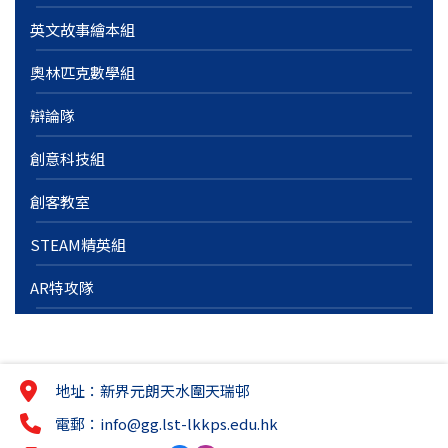
英文故事繪本組
奧林匹克數學組
辯論隊
創意科技組
創客教室
STEAM精英組
AR特攻隊
地址：新界元朗天水圍天瑞邨
電郵：
info@gg.lst-lkkps.edu.hk