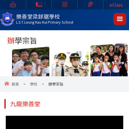
eClass
樂善堂梁銶琚學校
L.S.T. Leung Kau Kui Primary School
辦學宗旨
首頁
>
學校
>
辦學宗旨
九龍樂善堂