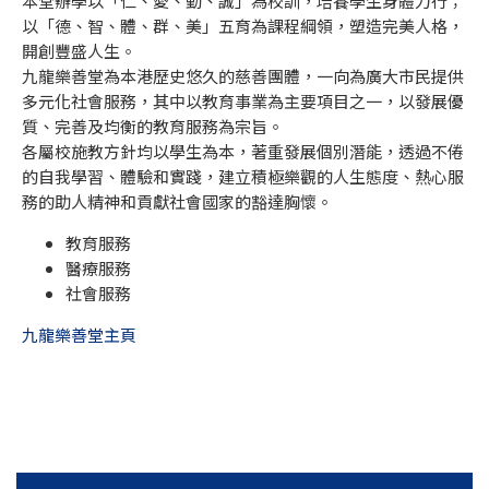
本堂辦學以「仁、愛、勤、誠」為校訓，培養學生身體力行；
以「德、智、體、群、美」五育為課程綱領，塑造完美人格，
開創豐盛人生。
九龍樂善堂為本港歷史悠久的慈善團體，一向為廣大市民提供
多元化社會服務，其中以教育事業為主要項目之一，以發展優
質、完善及均衡的教育服務為宗旨。
各屬校施教方針均以學生為本，著重發展個別潛能，透過不倦
的自我學習、體驗和實踐，建立積極樂觀的人生態度、熱心服
務的助人精神和貢獻社會國家的豁達胸懷。
教育服務
醫療服務
社會服務
九龍樂善堂主頁