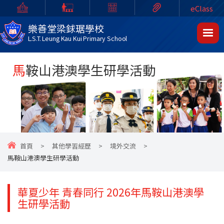
eClass
樂善堂梁銶琚學校
L.S.T. Leung Kau Kui Primary School
馬鞍山港澳學生研學活動
首頁
>
其他學習經歷
>
境外交流
>
馬鞍山港澳學生研學活動
華夏少年 青春同行 2026年馬鞍山港澳學
生研學活動