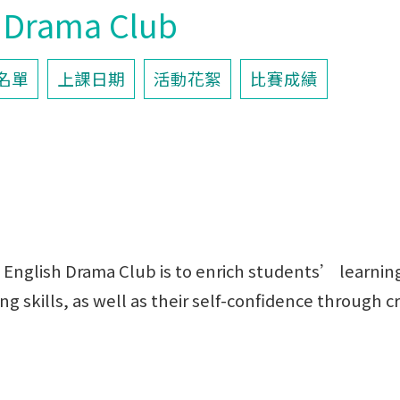
h Drama Club
名單
上課日期
活動花絮
比賽成績
 English Drama Club is to enrich students’ learning
ng skills, as well as their self-confidence through c