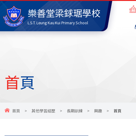
樂善堂梁銶琚學校
L.S.T. Leung Kau Kui Primary School
首頁
首頁
>
其他學習經歷
>
長期訓練
>
興趣
>
首頁