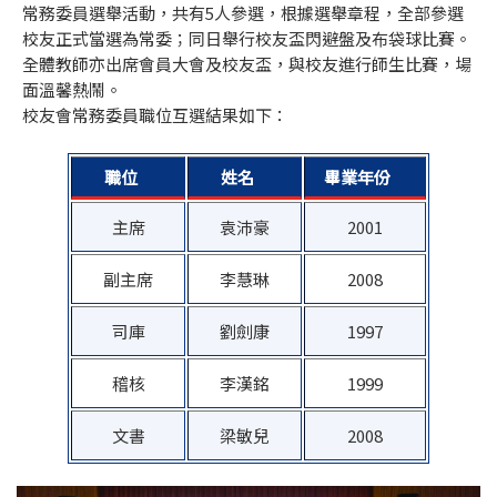
常務委員選舉活動，共有5人參選，根據選舉章程，全部參選
校友正式當選為常委；同日舉行校友盃閃避盤及布袋球比賽。
全體教師亦出席會員大會及校友盃，與校友進行師生比賽，場
面溫馨熱鬧。
校友會常務委員職位互選結果如下：
職位
姓名
畢業年份
主席
袁沛豪
2001
副主席
李慧琳
2008
司庫
劉劍康
1997
稽核
李漢銘
1999
文書
梁敏兒
2008