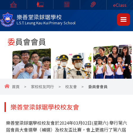
eClass
樂善堂梁銶琚學校
L.S.T. Leung Kau Kui Primary School
委員會會員
首頁
>
家校校友同行
>
校友會
>
委員會會員
樂善堂梁銶琚學校校友會
樂善堂梁銶琚學校校友會於2024年03月02日(星期六) 舉行第六
屆會員大會選舉（補選）及校友盃比賽，會上更進行了第六屆