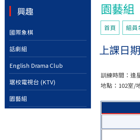
園藝組
興趣
首頁
組員
國際象棋
上課日
話劇組
English Drama Club
訓練時間：逢星期三
琚校電視台 (KTV)
地點：102室
園藝組