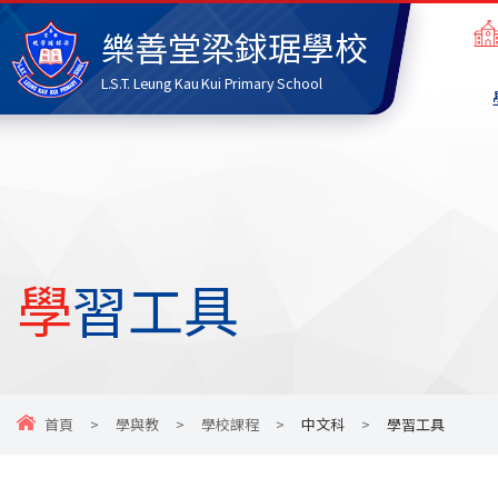
樂善堂梁銶琚學校
L.S.T. Leung Kau Kui Primary School
學習工具
首頁
>
學與教
>
學校課程
>
中文科
>
學習工具