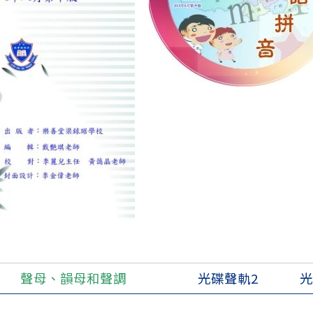
聲母、韻母和聲調
光碟聲軌2
光