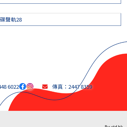
碟聲軌28
8 6022
傳真：2447 8359
By: ctd.hk