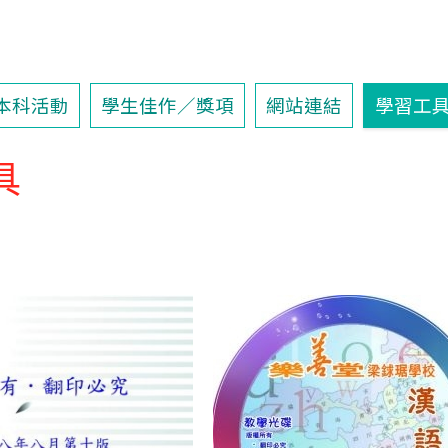
本科活動
學生佳作／獎項
網站連結
學習工
具