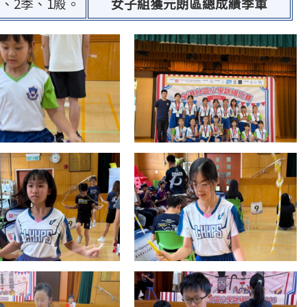
、2季、1殿。
女子組獲元朗區總成績季軍