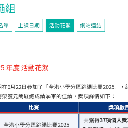
繩組
名單
上課日期
活動花絮
網站連結
絮
2025 年度 活動花絮
在6月22日參加了「全港小學分區跳繩比賽2025」
時榮獲元朗區總成績季軍的佳績，獎項詳情如下：
比賽
獎項數
共獲得
37
項個人獎
全港小學分區跳繩比賽2025