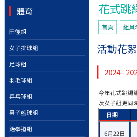
花式跳
體育
首頁
組員
田徑組
活動花
女子排球組
足球組
2024 - 
羽毛球組
今年花式跳繩組
乒乓球組
及女子組更同
男子籃球組
日期
跆拳道組
6月22日