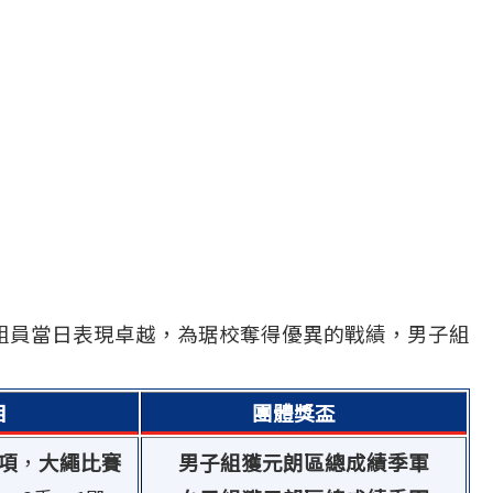
，組員當日表現卓越，為琚校奪得優異的戰績，男子組
目
團體獎盃
項
，
大繩比賽
男子組獲元朗區總成績季軍