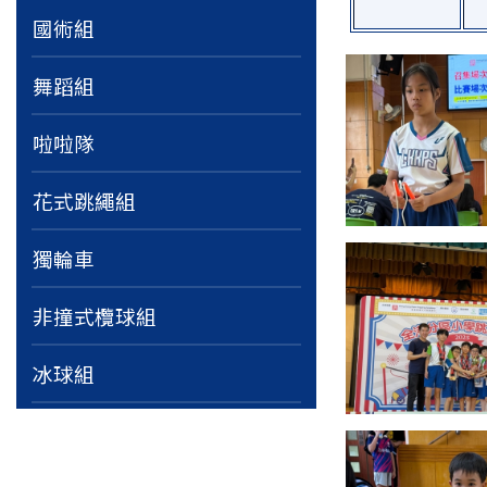
國術組
舞蹈組
啦啦隊
花式跳繩組
獨輪車
非撞式欖球組
冰球組