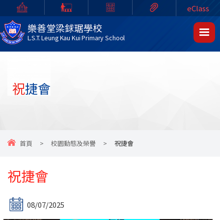
eClass
樂善堂梁銶琚學校
L.S.T. Leung Kau Kui Primary School
祝捷會
首頁
>
校園動態及榮譽
>
祝捷會
祝捷會
08/07/2025