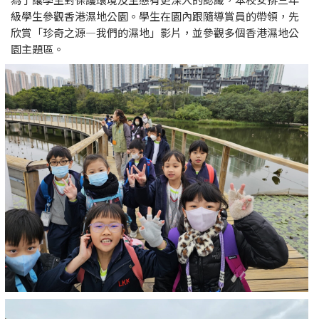
級學生參觀香港濕地公園。學生在園內跟隨導賞員的帶領，先
欣賞「珍奇之源—我們的濕地」影片，並參觀多個香港濕地公
園主題區。