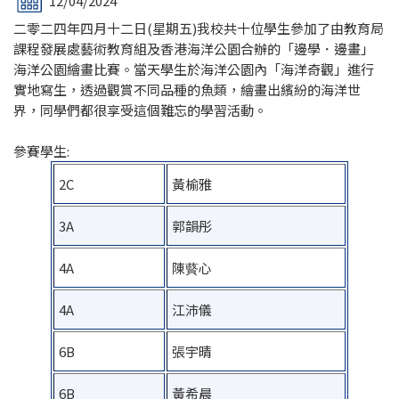
12/04/2024
二零二四年四月十二日(星期五)我校共十位學生參加了由教育局
課程發展處藝術教育組及香港海洋公園合辦的「邊學．邊畫」
海洋公園繪畫比賽。當天學生於海洋公園內「海洋奇觀」進行
實地寫生，透過觀賞不同品種的魚類，繪畫出繽紛的海洋世
界，同學們都很享受這個難忘的學習活動。
參賽學生:
2C
黃榆雅
3A
郭韻彤
4A
陳藖心
4A
江沛儀
6B
張宇晴
6B
黃希晨