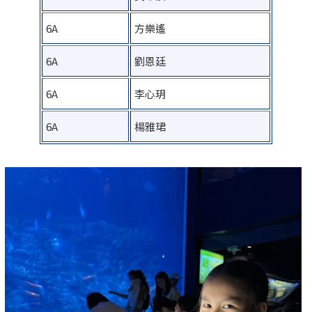
6A
方樂遙
6A
劉恩廷
6A
李心玥
6A
楊雅珺