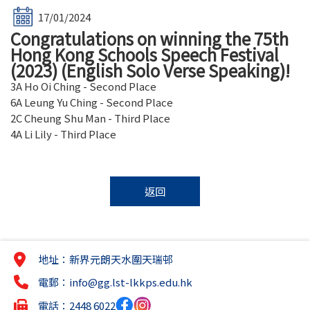
17/01/2024
Congratulations on winning the 75th
Hong Kong Schools Speech Festival
(2023) (English Solo Verse Speaking)!
3A Ho Oi Ching - Second Place
6A Leung Yu Ching - Second Place
2C Cheung Shu Man - Third Place
4A Li Lily - Third Place
返回
地址：新界元朗天水圍天瑞邨
電郵：
info@gg.lst-lkkps.edu.hk
電話：2448 6022