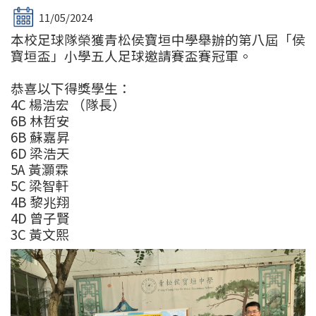
11/05/2024
本校足球隊榮獲青松侯寶垣中學舉辦的第八屆「侯
寶垣盃」小學五人足球邀請賽盃賽冠軍。
恭喜以下得獎學生：
4C 楊浩宏 （隊長）
6B 林哲安
6B 蘇嘉昇
6D 梁浩天
5A 黃灝霖
5C 梁智軒
4B 黎兆翔
4D 曾子賢
3C 黃文熙