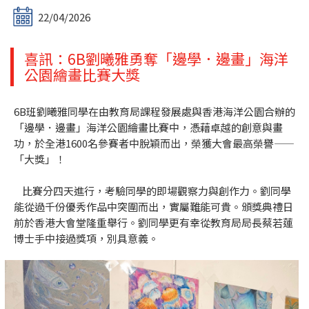
22/04/2026
喜訊：6B劉曦雅勇奪「邊學．邊畫」海洋
公園繪畫比賽大獎
6B班劉曦雅同學在由教育局課程發展處與香港海洋公園合辦的
「邊學．邊畫」海洋公園繪畫比賽中，憑藉卓越的創意與畫
功，於全港1600名參賽者中脫穎而出，榮獲大會最高榮譽——
「大獎」！
比賽分四天進行，考驗同學的即場觀察力與創作力。劉同學
能從過千份優秀作品中突圍而出，實屬難能可貴。頒獎典禮日
前於香港大會堂隆重舉行。劉同學更有幸從教育局局長蔡若蓮
博士手中接過獎項，別具意義。