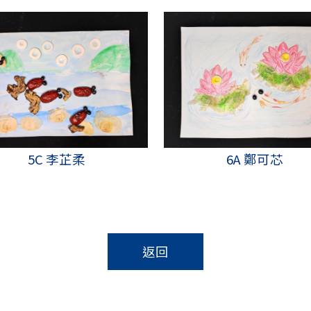
5C 李芷柔
6A 鄭可芯
返回