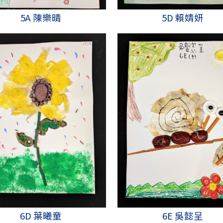
5A 陳樂晴
5D 賴婧妍
6D 葉曦童
6E 吳懿呈