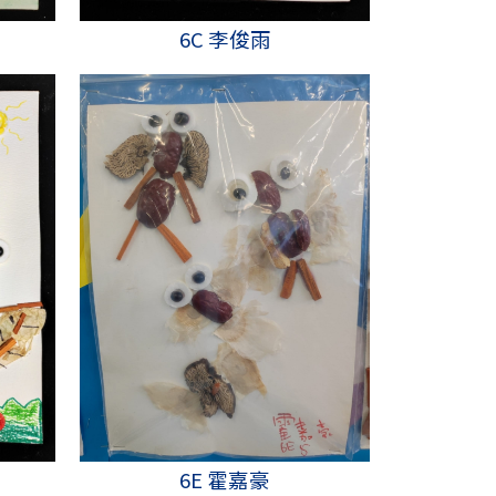
6C 李俊雨
6E 霍嘉豪