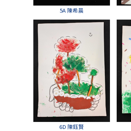
5A 陳希晨
6D 陳鈺賢