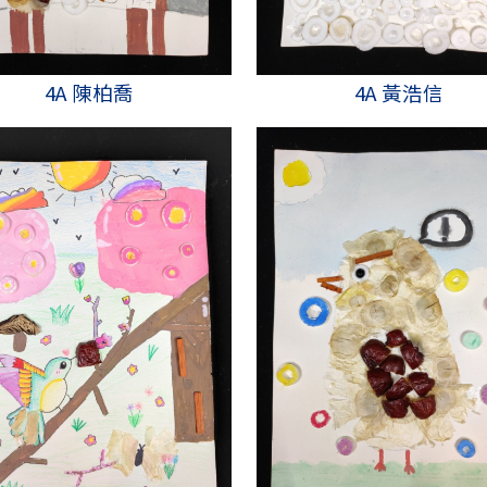
4A 陳柏喬
4A 黃浩信