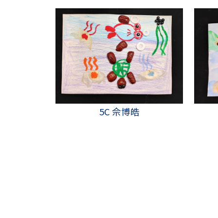
5C 佘博皓