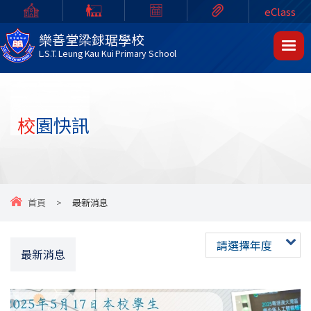
eClass
樂善堂梁銶琚學校
L.S.T. Leung Kau Kui Primary School
校園快訊
首頁
>
最新消息
請選擇年度
最新消息