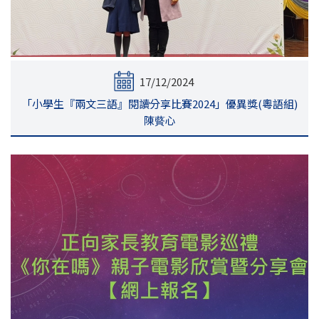
17/12/2024
「小學生『兩文三語』閱讀分享比賽2024」優異獎(粵語組)
陳藖心