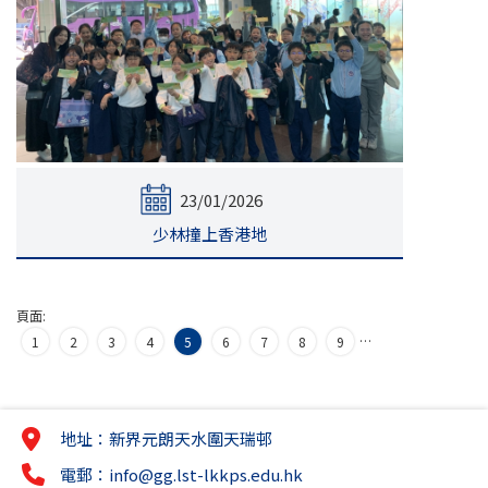
23/01/2026
少林撞上香港地
頁面:
…
1
2
3
4
5
6
7
8
9
地址：新界元朗天水圍天瑞邨
電郵：
info@gg.lst-lkkps.edu.hk