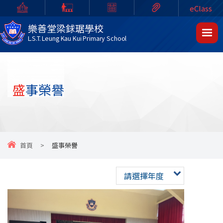
eClass
樂善堂梁銶琚學校
L.S.T. Leung Kau Kui Primary School
盛事榮譽
首頁
>
盛事榮譽
請選擇年度