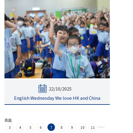
22/10/2025
English Wednesday We love HK and China
頁面:
…
…
3
4
5
6
7
8
9
10
11