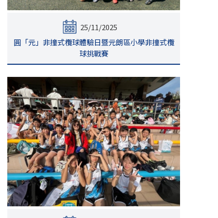
25/11/2025
圓「元」非撞式欖球體驗日暨元朗區小學非撞式欖
球挑戰賽