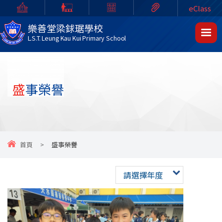
eClass
樂善堂梁銶琚學校
L.S.T. Leung Kau Kui Primary School
盛事榮譽
首頁
>
盛事榮譽
請選擇年度